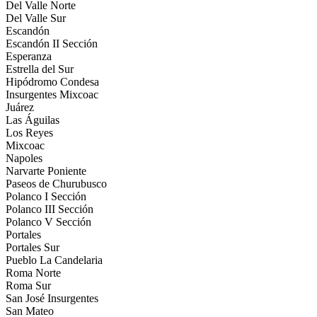
Del Valle Norte
Del Valle Sur
Escandón
Escandón II Sección
Esperanza
Estrella del Sur
Hipódromo Condesa
Insurgentes Mixcoac
Juárez
Las Águilas
Los Reyes
Mixcoac
Napoles
Narvarte Poniente
Paseos de Churubusco
Polanco I Sección
Polanco III Sección
Polanco V Sección
Portales
Portales Sur
Pueblo La Candelaria
Roma Norte
Roma Sur
San José Insurgentes
San Mateo