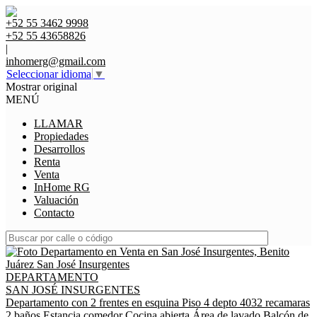
+52 55 3462 9998
+52 55 43658826
|
inhomerg@gmail.com
Seleccionar idioma
▼
Mostrar original
MENÚ
LLAMAR
Propiedades
Desarrollos
Renta
Venta
InHome RG
Valuación
Contacto
DEPARTAMENTO
SAN JOSÉ INSURGENTES
Departamento con 2 frentes en esquina Piso 4 depto 4032 recamaras
2 baños Estancia comedor Cocina abierta Área de lavado Balcón de