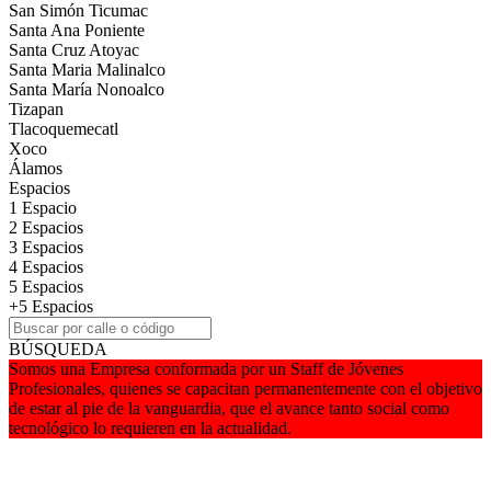
San Simón Ticumac
Santa Ana Poniente
Santa Cruz Atoyac
Santa Maria Malinalco
Santa María Nonoalco
Tizapan
Tlacoquemecatl
Xoco
Álamos
Espacios
1 Espacio
2 Espacios
3 Espacios
4 Espacios
5 Espacios
+5 Espacios
BÚSQUEDA
Somos una Empresa conformada por un Staff de Jóvenes
Profesionales, quienes se capacitan permanentemente con el objetivo
de estar al pie de la vanguardia, que el avance tanto social como
tecnológico lo requieren en la actualidad.